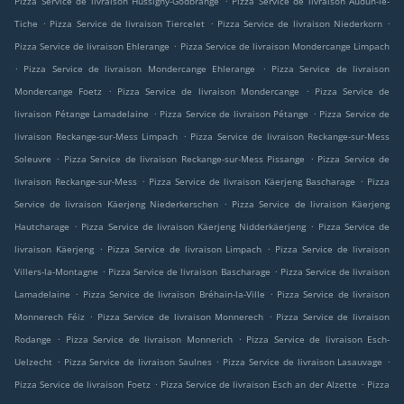
Pizza Service de livraison Hussigny-Godbrange
Pizza Service de livraison Audun-le-
.
.
.
Tiche
Pizza Service de livraison Tiercelet
Pizza Service de livraison Niederkorn
.
Pizza Service de livraison Ehlerange
Pizza Service de livraison Mondercange Limpach
.
.
Pizza Service de livraison Mondercange Ehlerange
Pizza Service de livraison
.
.
Mondercange Foetz
Pizza Service de livraison Mondercange
Pizza Service de
.
.
livraison Pétange Lamadelaine
Pizza Service de livraison Pétange
Pizza Service de
.
livraison Reckange-sur-Mess Limpach
Pizza Service de livraison Reckange-sur-Mess
.
.
Soleuvre
Pizza Service de livraison Reckange-sur-Mess Pissange
Pizza Service de
.
.
livraison Reckange-sur-Mess
Pizza Service de livraison Käerjeng Bascharage
Pizza
.
Service de livraison Käerjeng Niederkerschen
Pizza Service de livraison Käerjeng
.
.
Hautcharage
Pizza Service de livraison Käerjeng Nidderkäerjeng
Pizza Service de
.
.
livraison Käerjeng
Pizza Service de livraison Limpach
Pizza Service de livraison
.
.
Villers-la-Montagne
Pizza Service de livraison Bascharage
Pizza Service de livraison
.
.
Lamadelaine
Pizza Service de livraison Bréhain-la-Ville
Pizza Service de livraison
.
.
Monnerech Féiz
Pizza Service de livraison Monnerech
Pizza Service de livraison
.
.
Rodange
Pizza Service de livraison Monnerich
Pizza Service de livraison Esch-
.
.
.
Uelzecht
Pizza Service de livraison Saulnes
Pizza Service de livraison Lasauvage
.
.
Pizza Service de livraison Foetz
Pizza Service de livraison Esch an der Alzette
Pizza