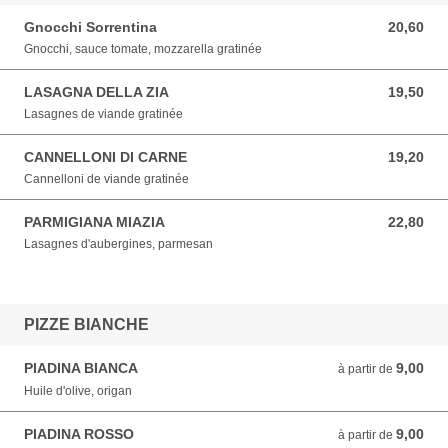
Gnocchi Sorrentina
20,60
20,60 EUR
Gnocchi, sauce tomate, mozzarella gratinée
LASAGNA DELLA ZIA
19,50
19,50 EUR
Lasagnes de viande gratinée
CANNELLONI DI CARNE
19,20
19,20 EUR
Cannelloni de viande gratinée
PARMIGIANA MIAZIA
22,80
22,80 EUR
Lasagnes d'aubergines, parmesan
PIZZE BIANCHE
PIADINA BIANCA
9,00
à partir de 9,00 EUR
à partir de
Huile d'olive, origan
PIADINA ROSSO
9,00
à partir de 9,00 EUR
à partir de