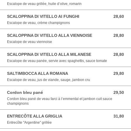
Escalope de veau grillée, huile d’olive, romarin
SCALOPPINA DI VITELLO AI FUNGHI
28,60
28,60 EUR
Escalope de veau, crème champignons
SCALOPPINA DI VITELLO ALLA VIENNOISE
28,80
28,80 EUR
Escalope de veau viennoise
SCALOPPINA DI VITELLO ALLA MILANESE
28,80
28,80 EUR
Escalope de veau panée, servie avec spaghettis, sauce tomate
SALTIMBOCCA ALLA ROMANA
29,80
29,80 EUR
Escalope de veau, jus de viande, sauge, jambon cru
Cordon bleu pané
29,50
29,50 EUR
Cordon bleu pané de veau farci à l’emmental et jambon cuit sauce
champignons
ENTRECÔTE ALLA GRIGLIA
31,80
31,80 EUR
Entrecôte "Argentine" grillée