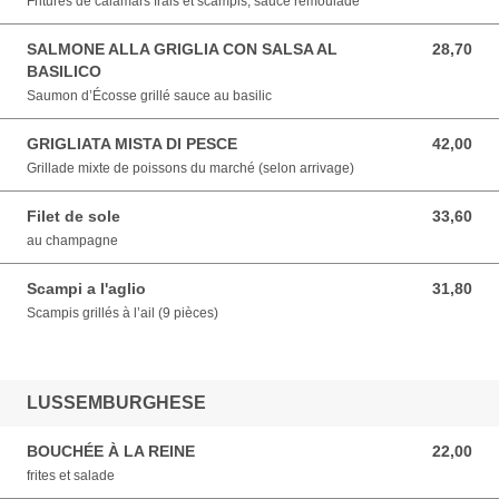
Fritures de calamars frais et scampis, sauce rémoulade
SALMONE ALLA GRIGLIA CON SALSA AL
28,70
28,70 EUR
BASILICO
Saumon d’Écosse grillé sauce au basilic
GRIGLIATA MISTA DI PESCE
42,00
42,00 EUR
Grillade mixte de poissons du marché (selon arrivage)
Filet de sole
33,60
33,60 EUR
au champagne
Scampi a l'aglio
31,80
31,80 EUR
Scampis grillés à l’ail (9 pièces)
LUSSEMBURGHESE
BOUCHÉE À LA REINE
22,00
22,00 EUR
frites et salade