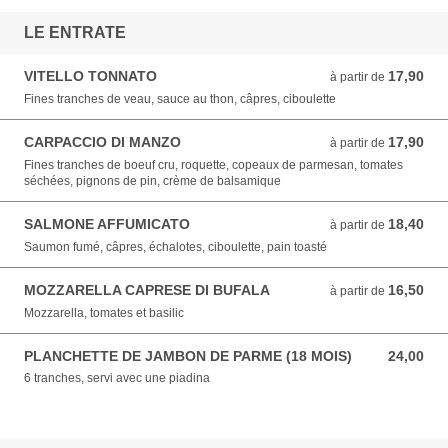
LE ENTRATE
VITELLO TONNATO
17,90
à partir de 17,90 EUR
à partir de
Fines tranches de veau, sauce au thon, câpres, ciboulette
CARPACCIO DI MANZO
17,90
à partir de 17,90 EUR
à partir de
Fines tranches de boeuf cru, roquette, copeaux de parmesan, tomates
séchées, pignons de pin, crème de balsamique
SALMONE AFFUMICATO
18,40
à partir de 18,40 EUR
à partir de
Saumon fumé, câpres, échalotes, ciboulette, pain toasté
MOZZARELLA CAPRESE DI BUFALA
16,50
à partir de 16,50 EUR
à partir de
Mozzarella, tomates et basilic
PLANCHETTE DE JAMBON DE PARME (18 MOIS)
24,00
24,00 EUR
6 tranches, servi avec une piadina