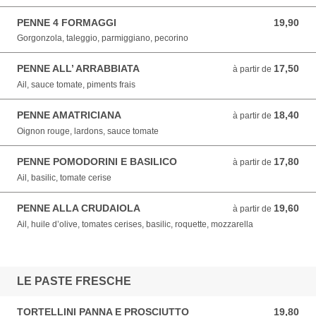
PENNE 4 FORMAGGI
19,90
19,90 EUR
Gorgonzola, taleggio, parmiggiano, pecorino
PENNE ALL’ ARRABBIATA
17,50
à partir de 17,50 EUR
à partir de
Ail, sauce tomate, piments frais
PENNE AMATRICIANA
18,40
à partir de 18,40 EUR
à partir de
Oignon rouge, lardons, sauce tomate
PENNE POMODORINI E BASILICO
17,80
à partir de 17,80 EUR
à partir de
Ail, basilic, tomate cerise
PENNE ALLA CRUDAIOLA
19,60
à partir de 19,60 EUR
à partir de
Ail, huile d’olive, tomates cerises, basilic, roquette, mozzarella
LE PASTE FRESCHE
TORTELLINI PANNA E PROSCIUTTO
19,80
19,80 EUR