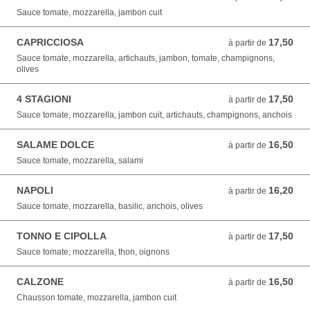
Sauce tomate, mozzarella, jambon cuit
CAPRICCIOSA
17,50
à partir de 17,50 EUR
à partir de
Sauce tomate, mozzarella, artichauts, jambon, tomate, champignons,
olives
4 STAGIONI
17,50
à partir de 17,50 EUR
à partir de
Sauce tomate, mozzarella, jambon cuit, artichauts, champignons, anchois
SALAME DOLCE
16,50
à partir de 16,50 EUR
à partir de
Sauce tomate, mozzarella, salami
NAPOLI
16,20
à partir de 16,20 EUR
à partir de
Sauce tomate, mozzarella, basilic, anchois, olives
TONNO E CIPOLLA
17,50
à partir de 17,50 EUR
à partir de
Sauce tomate, mozzarella, thon, oignons
CALZONE
16,50
à partir de 16,50 EUR
à partir de
Chausson tomate, mozzarella, jambon cuit