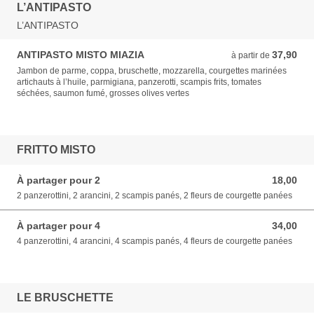
L’ANTIPASTO
L’ANTIPASTO
ANTIPASTO MISTO MIAZIA
37,90
à partir de 37,90 EUR
à partir de
Jambon de parme, coppa, bruschette, mozzarella, courgettes marinées
artichauts à l’huile, parmigiana, panzerotti, scampis frits, tomates
séchées, saumon fumé, grosses olives vertes
FRITTO MISTO
À partager pour 2
18,00
18,00 EUR
2 panzerottini, 2 arancini, 2 scampis panés, 2 fleurs de courgette panées
À partager pour 4
34,00
34,00 EUR
4 panzerottini, 4 arancini, 4 scampis panés, 4 fleurs de courgette panées
LE BRUSCHETTE