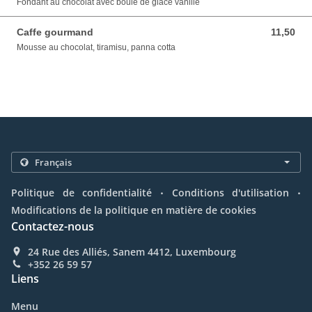
Fondant au chocolat avec boule de glace vanille
Caffe gourmand
11,50
11,50 EUR
Mousse au chocolat, tiramisu, panna cotta
.
.
Politique de confidentialité
Conditions d'utilisation
Modifications de la politique en matière de cookies
Contactez-nous
24 Rue des Alliés, Sanem 4412, Luxembourg
+352 26 59 57
Liens
Menu