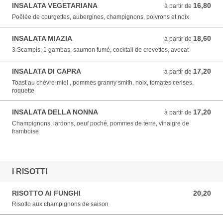
INSALATA VEGETARIANA
16,80
à partir de 16,80 EUR
à partir de
Poêlée de courgettes, aubergines, champignons, poivrons et noix
INSALATA MIAZIA
18,60
à partir de 18,60 EUR
à partir de
3 Scampis, 1 gambas, saumon fumé, cocktail de crevettes, avocat
INSALATA DI CAPRA
17,20
à partir de 17,20 EUR
à partir de
Toast au chèvre-miel , pommes granny smith, noix, tomates cerises,
roquette
INSALATA DELLA NONNA
17,20
à partir de 17,20 EUR
à partir de
Champignons, lardons, oeuf poché, pommes de terre, vinaigre de
framboise
I RISOTTI
RISOTTO AI FUNGHI
20,20
20,20 EUR
Risotto aux champignons de saison