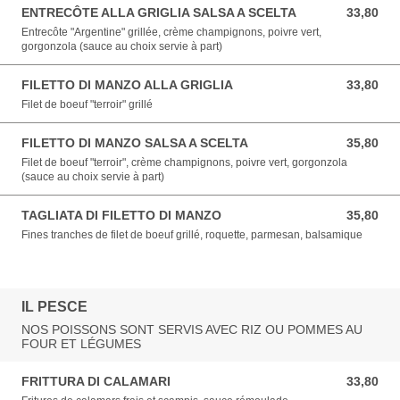
ENTRECÔTE ALLA GRIGLIA SALSA A SCELTA
33,80
33,80 EUR
Entrecôte "Argentine" grillée, crème champignons, poivre vert,
gorgonzola (sauce au choix servie à part)
FILETTO DI MANZO ALLA GRIGLIA
33,80
33,80 EUR
Filet de boeuf "terroir" grillé
FILETTO DI MANZO SALSA A SCELTA
35,80
35,80 EUR
Filet de boeuf "terroir", crème champignons, poivre vert, gorgonzola
(sauce au choix servie à part)
TAGLIATA DI FILETTO DI MANZO
35,80
35,80 EUR
Fines tranches de filet de boeuf grillé, roquette, parmesan, balsamique
IL PESCE
NOS POISSONS SONT SERVIS AVEC RIZ OU POMMES AU
FOUR ET LÉGUMES
FRITTURA DI CALAMARI
33,80
33,80 EUR