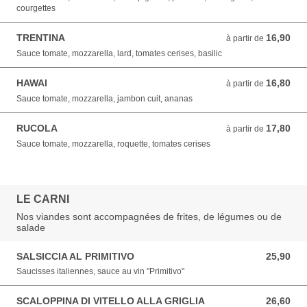
courgettes
TRENTINA
16,90
à partir de 16,90 EUR
à partir de
Sauce tomate, mozzarella, lard, tomates cerises, basilic
HAWAI
16,80
à partir de 16,80 EUR
à partir de
Sauce tomate, mozzarella, jambon cuit, ananas
RUCOLA
17,80
à partir de 17,80 EUR
à partir de
Sauce tomate, mozzarella, roquette, tomates cerises
LE CARNI
Nos viandes sont accompagnées de frites, de légumes ou de
salade
SALSICCIA AL PRIMITIVO
25,90
25,90 EUR
Saucisses italiennes, sauce au vin "Primitivo"
SCALOPPINA DI VITELLO ALLA GRIGLIA
26,60
26,60 EUR