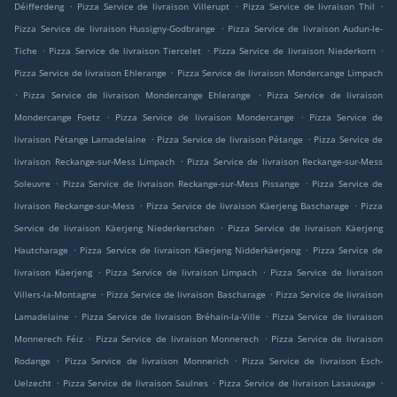
.
.
.
Déifferdeng
Pizza Service de livraison Villerupt
Pizza Service de livraison Thil
.
Pizza Service de livraison Hussigny-Godbrange
Pizza Service de livraison Audun-le-
.
.
.
Tiche
Pizza Service de livraison Tiercelet
Pizza Service de livraison Niederkorn
.
Pizza Service de livraison Ehlerange
Pizza Service de livraison Mondercange Limpach
.
.
Pizza Service de livraison Mondercange Ehlerange
Pizza Service de livraison
.
.
Mondercange Foetz
Pizza Service de livraison Mondercange
Pizza Service de
.
.
livraison Pétange Lamadelaine
Pizza Service de livraison Pétange
Pizza Service de
.
livraison Reckange-sur-Mess Limpach
Pizza Service de livraison Reckange-sur-Mess
.
.
Soleuvre
Pizza Service de livraison Reckange-sur-Mess Pissange
Pizza Service de
.
.
livraison Reckange-sur-Mess
Pizza Service de livraison Käerjeng Bascharage
Pizza
.
Service de livraison Käerjeng Niederkerschen
Pizza Service de livraison Käerjeng
.
.
Hautcharage
Pizza Service de livraison Käerjeng Nidderkäerjeng
Pizza Service de
.
.
livraison Käerjeng
Pizza Service de livraison Limpach
Pizza Service de livraison
.
.
Villers-la-Montagne
Pizza Service de livraison Bascharage
Pizza Service de livraison
.
.
Lamadelaine
Pizza Service de livraison Bréhain-la-Ville
Pizza Service de livraison
.
.
Monnerech Féiz
Pizza Service de livraison Monnerech
Pizza Service de livraison
.
.
Rodange
Pizza Service de livraison Monnerich
Pizza Service de livraison Esch-
.
.
.
Uelzecht
Pizza Service de livraison Saulnes
Pizza Service de livraison Lasauvage