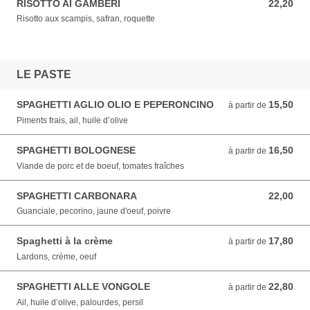
RISOTTO AI GAMBERI
22,20
22,20 EUR
Risotto aux scampis, safran, roquette
LE PASTE
SPAGHETTI AGLIO OLIO E PEPERONCINO
15,50
à partir de 15,50 EUR
à partir de
Piments frais, ail, huile d’olive
SPAGHETTI BOLOGNESE
16,50
à partir de 16,50 EUR
à partir de
Viande de porc et de boeuf, tomates fraîches
SPAGHETTI CARBONARA
22,00
22,00 EUR
Guanciale, pecorino, jaune d'oeuf, poivre
Spaghetti à la crème
17,80
à partir de 17,80 EUR
à partir de
Lardons, crème, oeuf
SPAGHETTI ALLE VONGOLE
22,80
à partir de 22,80 EUR
à partir de
Ail, huile d’olive, palourdes, persil