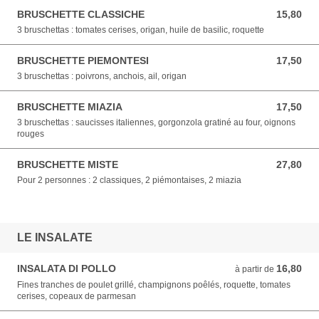
BRUSCHETTE CLASSICHE
15,80
15,80 EUR
3 bruschettas : tomates cerises, origan, huile de basilic, roquette
BRUSCHETTE PIEMONTESI
17,50
17,50 EUR
3 bruschettas : poivrons, anchois, ail, origan
BRUSCHETTE MIAZIA
17,50
17,50 EUR
3 bruschettas : saucisses italiennes, gorgonzola gratiné au four, oignons
rouges
BRUSCHETTE MISTE
27,80
27,80 EUR
Pour 2 personnes : 2 classiques, 2 piémontaises, 2 miazia
LE INSALATE
INSALATA DI POLLO
16,80
à partir de 16,80 EUR
à partir de
Fines tranches de poulet grillé, champignons poêlés, roquette, tomates
cerises, copeaux de parmesan