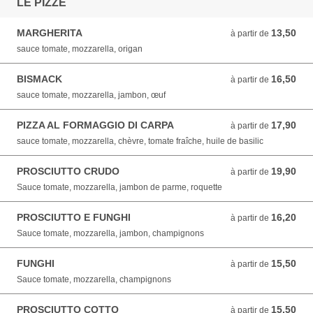
LE PIZZE
MARGHERITA
13,50
à partir de 13,50 EUR
à partir de
sauce tomate, mozzarella, origan
BISMACK
16,50
à partir de 16,50 EUR
à partir de
sauce tomate, mozzarella, jambon, œuf
PIZZA AL FORMAGGIO DI CARPA
17,90
à partir de 17,90 EUR
à partir de
sauce tomate, mozzarella, chèvre, tomate fraîche, huile de basilic
PROSCIUTTO CRUDO
19,90
à partir de 19,90 EUR
à partir de
Sauce tomate, mozzarella, jambon de parme, roquette
PROSCIUTTO E FUNGHI
16,20
à partir de 16,20 EUR
à partir de
Sauce tomate, mozzarella, jambon, champignons
FUNGHI
15,50
à partir de 15,50 EUR
à partir de
Sauce tomate, mozzarella, champignons
PROSCIUTTO COTTO
15,50
à partir de 15,50 EUR
à partir de