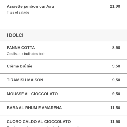
Assiette jambon cuit/cru
21,00
21,00 EUR
frites et salade
I DOLCI
PANNA COTTA
8,50
8,50 EUR
Coulis aux fruits des bois
Crème brûlée
9,50
9,50 EUR
TIRAMISU MAISON
9,50
9,50 EUR
MOUSSE AL CIOCCOLATO
9,50
9,50 EUR
BABA AL RHUM E AMARENA
11,50
11,50 EUR
CUORO CALDO AL CIOCCOLATO
11,50
11,50 EUR