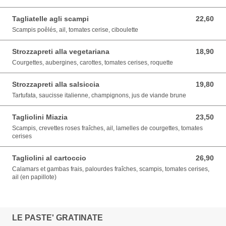
Tagliatelle agli scampi
22,60
22,60 EUR
Scampis poêlés, ail, tomates cerise, ciboulette
Strozzapreti alla vegetariana
18,90
18,90 EUR
Courgettes, aubergines, carottes, tomates cerises, roquette
Strozzapreti alla salsiccia
19,80
19,80 EUR
Tartufata, saucisse italienne, champignons, jus de viande brune
Tagliolini Miazia
23,50
23,50 EUR
Scampis, crevettes roses fraîches, ail, lamelles de courgettes, tomates
cerises
Tagliolini al cartoccio
26,90
26,90 EUR
Calamars et gambas frais, palourdes fraîches, scampis, tomates cerises,
ail (en papillote)
LE PASTE' GRATINATE