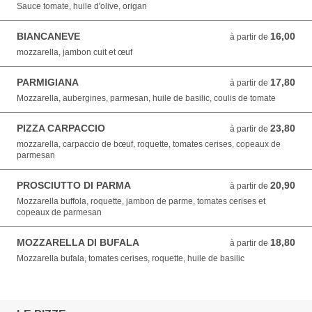
Sauce tomate, huile d'olive, origan
BIANCANEVE
16,00
à partir de 16,00 EUR
à partir de
mozzarella, jambon cuit et œuf
PARMIGIANA
17,80
à partir de 17,80 EUR
à partir de
Mozzarella, aubergines, parmesan, huile de basilic, coulis de tomate
PIZZA CARPACCIO
23,80
à partir de 23,80 EUR
à partir de
mozzarella, carpaccio de bœuf, roquette, tomates cerises, copeaux de
parmesan
PROSCIUTTO DI PARMA
20,90
à partir de 20,90 EUR
à partir de
Mozzarella buffola, roquette, jambon de parme, tomates cerises et
copeaux de parmesan
MOZZARELLA DI BUFALA
18,80
à partir de 18,80 EUR
à partir de
Mozzarella bufala, tomates cerises, roquette, huile de basilic