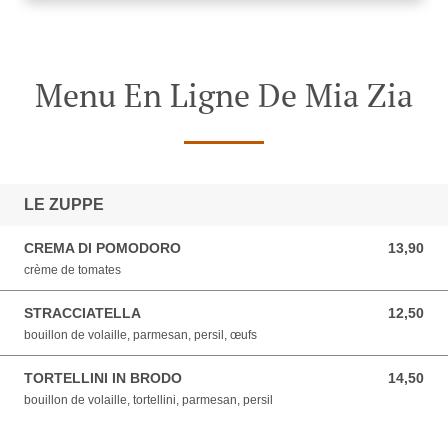
Menu En Ligne De Mia Zia
LE ZUPPE
CREMA DI POMODORO
13,90
13,90 EUR
crème de tomates
STRACCIATELLA
12,50
12,50 EUR
bouillon de volaille, parmesan, persil, œufs
TORTELLINI IN BRODO
14,50
14,50 EUR
bouillon de volaille, tortellini, parmesan, persil