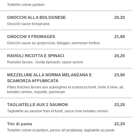
Tortellini crème jambon
GNOCCHI ALLA BOLOGNESE
20,20
20,20 EUR
Gnocchi sauce bolognaise
GNOCCHI 4 FROMAGES
21,80
21,80 EUR
Gnocchi sauce au gorgonzola, taleggio, parmesan fontina
RAVIOLI RICOTTA E SPINACI
20,20
20,20 EUR
Ravioles farcies : ricotta épinards, sauce aurore
MEZZELUNE ALLA NORMA MELANZANA E
23,80
23,80 EUR
SCAMORZA AFFUMICATA
Pâtes fraîches farcies aux aubergines et scamorza fumé, huile d’olive, ail,
tomates cerises, roquette, parmesan
TAGLIATELLE AUX 2 SAUMON
23,20
23,20 EUR
Tagliatelle au saumon frais et fumé, sauce rose tomates cerises
Trio di pasta
22,20
22,20 EUR
Tortellini crème et jambon, penne all’arrabbiata, tagliatelle au pesto