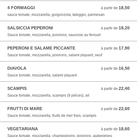
4 FORMAGGI
18,50
à partir de 18,50 EUR
à partir de
sauce tomate, mozzarella, gorgonzola, taleggio, parmesan
SALSICCIA PEPERONI
18,20
à partir de 18,20 EUR
à partir de
Sauce tomate, mozzarella, poivrons, saucisse au fenouil
PEPERONI E SALAME PICCANTE
17,90
à partir de 17,90 EUR
à partir de
Sauce tomate, mozzarella, poivrons, salami piquant, oeuf
DIAVOLA
16,50
à partir de 16,50 EUR
à partir de
Sauce tomate, mozzarella, salami piquant
SCAMPIS
22,40
à partir de 22,40 EUR
à partir de
Sauce tomate, mozzarella, scampis (9 pièces), ail
FRUTTI DI MARE
22,60
à partir de 22,60 EUR
à partir de
Sauce tomate, mozzarella, fruits de mer frais, scampis
VEGETARIANA
18,60
à partir de 18,60 EUR
à partir de
Sauce tomate, mozzarella, champignons, poivrons, aubergines,